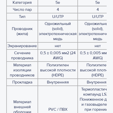
Категория
5е
5е
Число пар
4
4
Тип
U/UTP
U/UTP
Одножильный
Одножильный
Проводник
(solid),
(solid),
(жила)
электротехническая
электротехническ
медь
медь
Экранирование
нет
нет
Сечение
0,5 ± 0,005 мм2 (24
0,5 ± 0,005 мм2 (
проводника
AWG)
AWG)
Материал
Полиэтилен
Полиэтилен
изоляции
высокой плотности
высокой плотнос
проводников
(HDPE)
(HDPE)
Прокладка
Внутренняя
Внутренняя
Термопластичны
компаунд LSZH:
Пониженное дым
Материал
и газовыделени
внешней
PVC / ПВХ
при горении и
оболочки