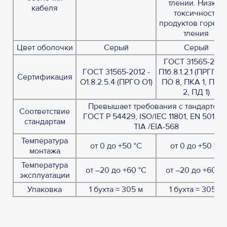
тлении.
Низкая
кабеля
токсичность
продуктов горени
тления
Цвет оболочки
Серый
Серый
ГОСТ 31565-2012
ГОСТ 31565-2012 -
П1б.8.1.2.1 (ПРГП D-
Сертификация
О1.8.2.5.4 (ПРГО О1)
ПО 8, ПКА 1, ПТП
2, ПД 1)
Превышает требования с тандартов:
Соответствие
ГОСТ Р 54429, ISO/IEC 11801, EN 50173 
стандартам
TIA /EIA-568
Температура
от 0 до +50 °C
от 0 до +50 °C
монтажа
Температура
от –20 до +60 °C
от –20 до +60 °C
эксплуатации
Упаковка
1 бухта = 305 м
1 бухта = 305 м