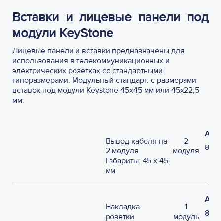
Вставки и лицевые панели под
модули KeyStone
Лицевые панели и вставки предназначены для
использования в телекоммуникационных и
электрических розетках со стандартными
типоразмерами. Модульный стандарт: с размерами
вставок под модули Keystone 45х45 мм или 45х22,5
мм.
Арт
Вывод кабеля на
2
859
2 модуля
модуля
Габариты: 45 х 45
мм
Арт
Накладка
1
853
розетки
модуль