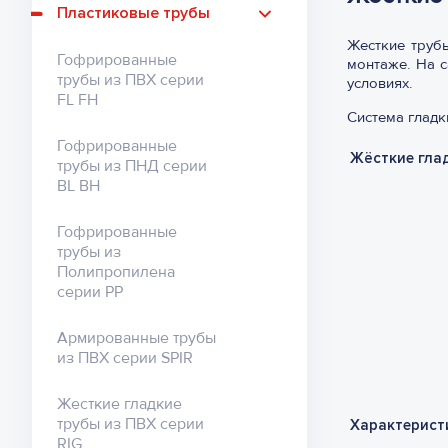
Розеточный блок на 4
Пластиковые трубы
LAN
модуля
Жесткие труб
Гофрированные
монтаже. На с
Кабель-каналы INSTA
Розеточный блок на 6
трубы из ПВХ серии
условиях.
модулей
FL FH
Кабель-каналы
Система гладк
INSTA-60
Гофрированные
Жёсткие гла
трубы из ПНД серии
Миниканалы MEX
BL BH
Миниканалы MEX-U
Гофрированные
трубы из
Цветные миниканалы
Полипропилена
МЕХ
серии PP
Армированные трубы
из ПВХ серии SPIR
Жесткие гладкие
трубы из ПВХ серии
Характерист
RIG