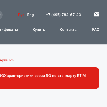
Рус
Eng
+7 (495) 784-67-40
тификаты
Купить
Контакты
FAQ
серии RG
RG
Характеристики серии RG по стандарту ETIM