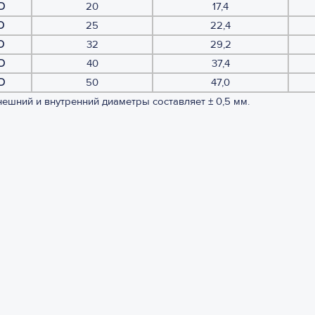
D
20
17,4
D
25
22,4
D
32
29,2
D
40
37,4
D
50
47,0
внешний и внутренний диаметры составляет ± 0,5 мм.