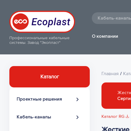
О компании
Профессиональные кабельные
системы. Завод "Экопласт"
Главная
/
Кат
Каталог
Жестк
Серти
Проектные решения
Розеточный блок на 2
Каталог RG
Кабель-каналы
модуля
Жесткие 
Кабель-каналы ARC-