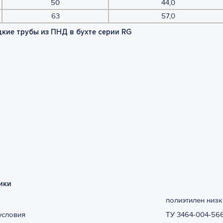
50
44,0
63
57,0
кие трубы из ПНД в бухте серии RG
ики
полиэтилен низк
условия
ТУ 3464-004-56