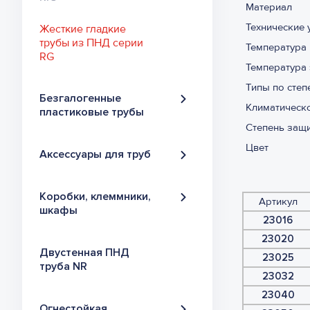
Материал
Технические 
Жесткие гладкие
трубы из ПНД серии
Температура
RG
Температура 
Типы по степ
Безгалогенные
Климатическо
пластиковые трубы
Степень защи
Безгалогенные
Цвет
Аксессуары для труб
гофрированные
трубы из ПНД серии
HF
Муфты
Коробки, клеммники,
Артикул
шкафы
Безгалогенные
Держатели
23016
гофрированные
23020
Коробки
трубы, не
Сервисные
Двустенная ПНД
распределительные
23025
распространяющие
аксессуары
труба NR
горения, из ПНД
23032
серии HFR
Безгалогенные
23040
Углы и гибкие
распределительные
Огнестойкая