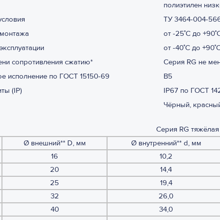
полиэтилен низк
условия
ТУ 3464-004-56
 монтажа
от -25˚С до +90˚
эксплуатации
от -40˚С до +90˚
ени сопротивления сжатию*
Серия RG не мен
е исполнение по ГОСТ 15150-69
В5
ты (IP)
IP67 по ГОСТ 14
Чёрный, красный
Серия RG тяжёлая
Ø внешний**
D, мм
Ø внутренний**
d, мм
16
10,2
20
14,4
25
19,4
32
26,0
40
34,0