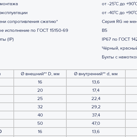
 монтажа
от -25˚С до +90˚
эксплуатации
от -40˚С до +90˚
ени сопротивления сжатию*
Серия RG не мен
е исполнение по ГОСТ 15150-69
В5
ты (IP)
IP67 по ГОСТ 14
Чёрный, красный
Бухты с намотко
л
Ø внешний** D, мм
Ø внутренний** d, мм
16
13,6
20
17,4
25
22,4
32
29,2
40
37,4
50
47,0
D
16
13,6